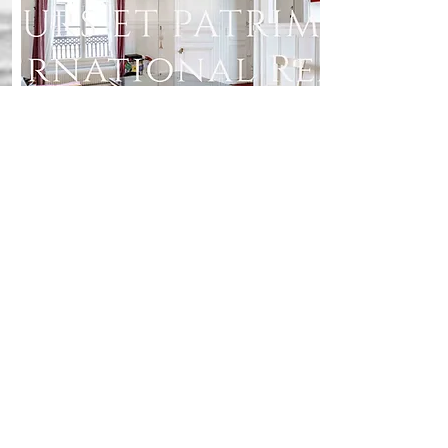
VOLNEY
Appartement 1 Chambre
Au dernier étage avec ascenseur, un appartement
d'une surface de 55m2.
Prix H.A.I : 578 000 €
RECRUTEMENT
CGU